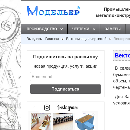
Промышлен
металлоконстр
ПРОИЗВОДСТВО
ЧЕРТЕЖИ
ЗАМЕРЫ
Вы здесь:
Главная
Векторизация чертежей
Векториз
Вект
Подпишитесь на рассылку
новая продукция, услуги, акции
В связи
бумажны
объем, 
чертежа
Для За
условия