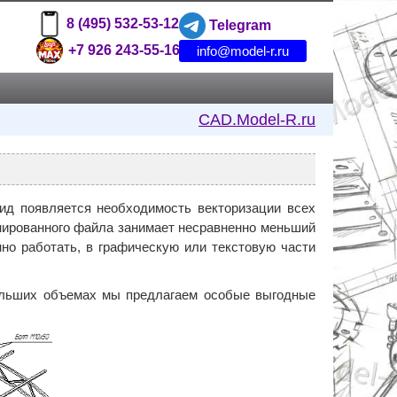
8 (495) 532-53-12
Telegram
+7 926 243-55-16
info@model-r.ru
CAD.Model-R.ru
д появляется необходимость векторизации всех
нированного файла занимает несравненно меньший
о работать, в графическую или текстовую части
льших объемах мы предлагаем особые выгодные