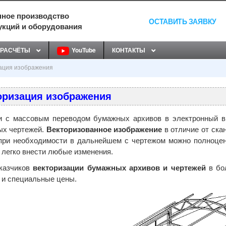
ное производство
ОСТАВИТЬ ЗАЯВКУ
укций и оборудования
РАСЧЁТЫ
YouTube
КОНТАКТЫ
ация изображения
оризация изображения
 с массовым переводом бумажных архивов в электронный ви
х чертежей.
Векторизованное изображение
в отличие от ска
при необходимости в дальнейшем с чертежом можно полноценн
 легко внести любые изменения.
казчиков
векторизации бумажных архивов и чертежей
в бо
 и специальные цены.