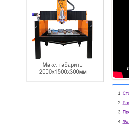
Ст
Ра
Пр
Фо