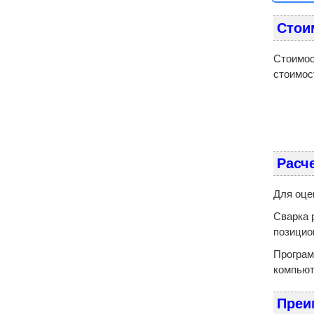
Стои
Стоимос
стоимос
Расч
Для оце
Сварка 
позицио
Програм
компьют
Преи