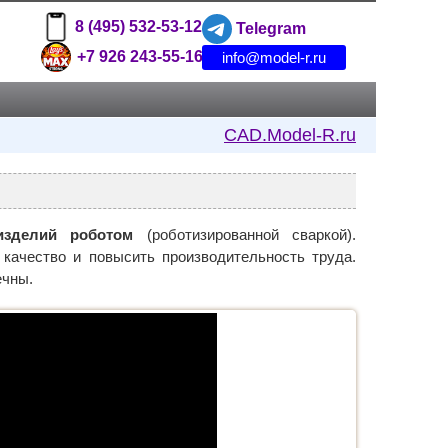
8 (495) 532-53-12
Telegram
+7 926 243-55-16
info@model-r.ru
CAD.Model-R.ru
изделий роботом
(роботизированной сваркой).
качество и повысить производительность труда.
ечны.