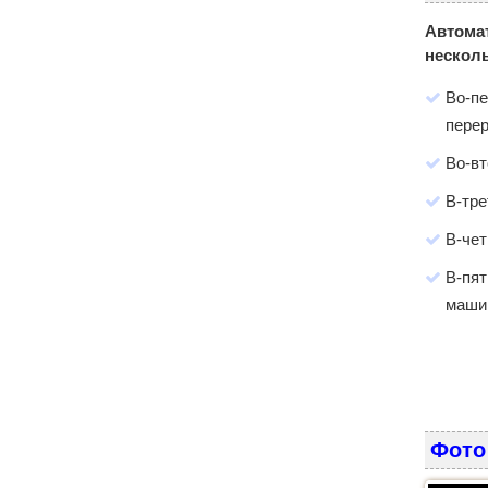
Автома
несколь
Во-пе
пере
Во-вт
В-тре
В-чет
В-пят
маши
Фото