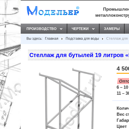
Промышлен
металлоконстр
ПРОИЗВОДСТВО
ЧЕРТЕЖИ
ЗАМЕРЫ
Вы здесь:
Главная
Подставка для воды
Стеллаж для 
Стеллаж для бутылей 19 литров 
4 50
Опт
6 – 10
11 – 3
Колич
Вес с
Габар
Цвет