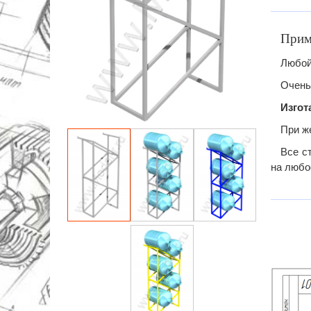
Приме
Любой
Очень
Изгот
При ж
Все с
на любо