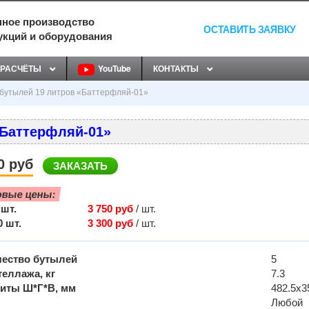
ное производство
ОСТАВИТЬ ЗАЯВКУ
укций и оборудования
РАСЧЁТЫ
YouTube
КОНТАКТЫ
бутылей 19 литров «Баттерфляй-01»
«Баттерфляй-01»
0 руб
ЗАКАЗАТЬ
овые цены:
 шт.
3 750 руб
/ шт.
0 шт.
3 300 руб
/ шт.
ество бутылей
5
теллажа, кг
7.3
иты Ш*Г*В, мм
482.5х3
Любой