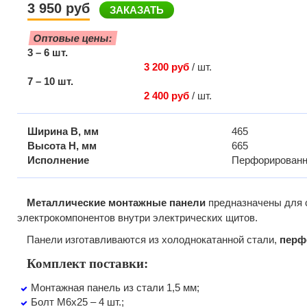
3 950 руб
ЗАКАЗАТЬ
Оптовые цены:
3 – 6 шт.
3 200 руб
/ шт.
7 – 10 шт.
2 400 руб
/ шт.
Ширина B, мм
465
Высота H, мм
665
Исполнение
Перфорированн
Металлические монтажные панели
предназначены для 
электрокомпонентов внутри электрических щитов.
Панели изготавливаются из холоднокатанной стали,
перф
Комплект поставки:
Монтажная панель из стали 1,5 мм;
Болт М6х25 – 4 шт.;