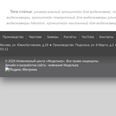
Теги статьи:
универсальный кронштейн для видеокамер, 
видеокамеры, кронштейн поворотный для видеокамеры улич
видеокамеры hikvision, кронштейн настенный для видеокамер 
Производство
Чертежи
Замеры
Расчёты
YouTube
Контакты
Москва, ул. Южнобутовская, д.29 ★ Производство: Подольск, ул. 8 Марта, д.2
53-12
© 2026 Инженерный центр «Модельер». Все права защищены.
Дизайн и разработка сайта - компания Модельер