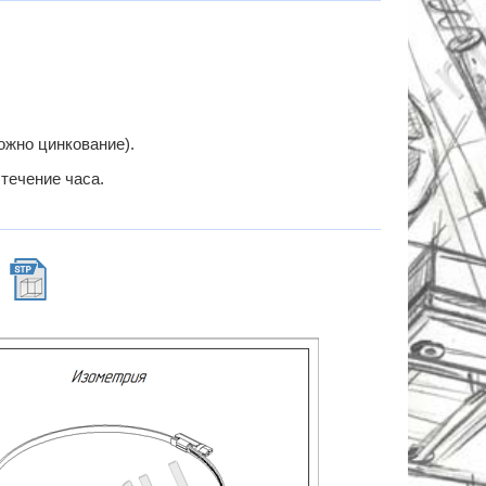
ожно цинкование).
течение часа.