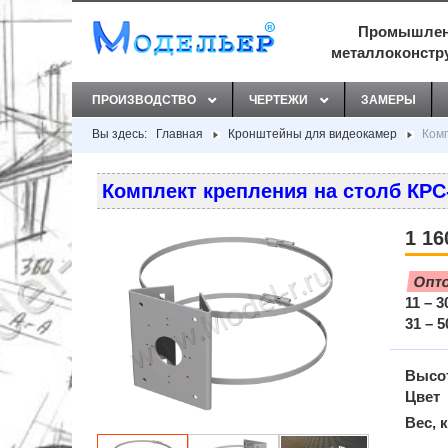
Промышлен
металлоконстр
ПРОИЗВОДСТВО
ЧЕРТЕЖИ
ЗАМЕРЫ
Вы здесь:
Главная
Кронштейны для видеокамер
Комп
Комплект крепления на столб КРС-
1 16
Опт
11 – 3
31 – 5
Высот
Цвет
Вес, к