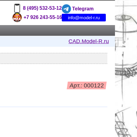
8 (495) 532-53-12
Telegram
+7 926 243-55-16
info@model-r.ru
CAD.Model-R.ru
Арт.:
000122