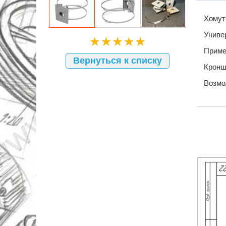
Хомутн
Униве
Приме
Вернуться к списку
Кронш
Возмо