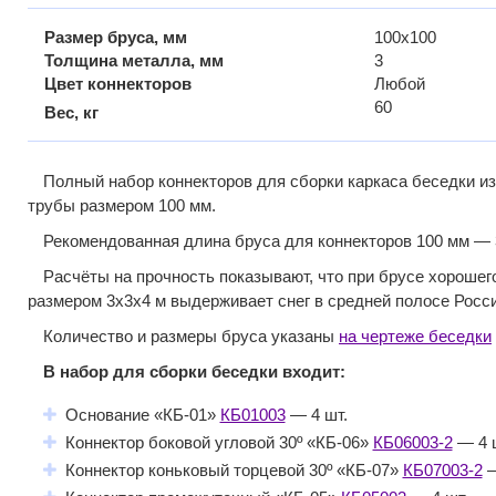
Размер бруса, мм
100x100
Толщина металла, мм
3
Цвет коннекторов
Любой
60
Вес, кг
Полный набор коннекторов для сборки каркаса беседки и
трубы размером 100 мм.
Рекомендованная длина бруса для коннекторов 100 мм — 
Расчёты на прочность показывают, что при брусе хорошег
размером 3х3х4 м выдерживает снег в средней полосе Росси
Количество и размеры бруса указаны
на чертеже беседки
В набор для сборки беседки входит:
Основание «КБ-01»
КБ01003
— 4 шт.
Коннектор боковой угловой 30º «КБ-06»
КБ06003-2
— 4 
Коннектор коньковый торцевой 30º «КБ-07»
КБ07003-2
—