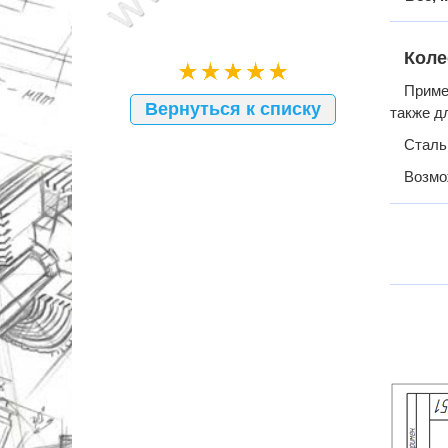
Коле
Приме
Вернуться к списку
также дл
Сталь
Возмо