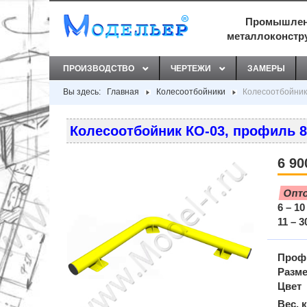
Промышлен
металлоконстр
ПРОИЗВОДСТВО
ЧЕРТЕЖИ
ЗАМЕРЫ
Вы здесь:
Главная
Колесоотбойники
Колесоотбойник
Колесоотбойник КО-03, профиль 89
6 90
Опт
6 – 10
11 – 3
Проф
Разме
Цвет
Вес, к