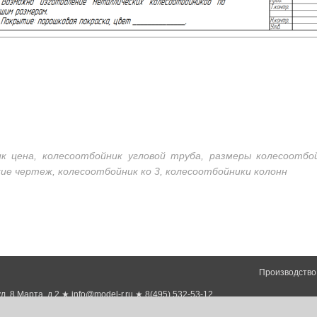
к цена, колесоотбойник угловой труба, размеры колесоотбо
ие чертеж, колесоотбойник ко 3, колесоотбойники колонн
Производство
л. 8 Марта, д.2 ★
info@model-r.ru
★
8(495) 532-53-12