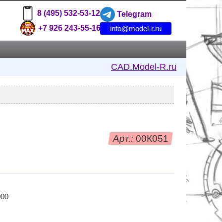
8 (495) 532-53-12
Telegram
+7 926 243-55-16
info@model-r.ru
CAD.Model-R.ru
Арт.:
00К051
000