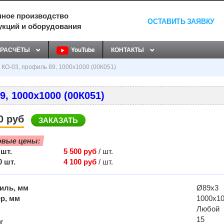
ное производство
ОСТАВИТЬ ЗАЯВКУ
укций и оборудования
РАСЧЁТЫ
YouTube
КОНТАКТЫ
 КО-03, профиль 89, 1000х1000 (00К051)
, 1000х1000 (00К051)
0 руб
ЗАКАЗАТЬ
овые цены:
 шт.
5 500 руб
/ шт.
0 шт.
4 100 руб
/ шт.
иль, мм
Ø89х3
р, мм
1000х1
Любой
15
г