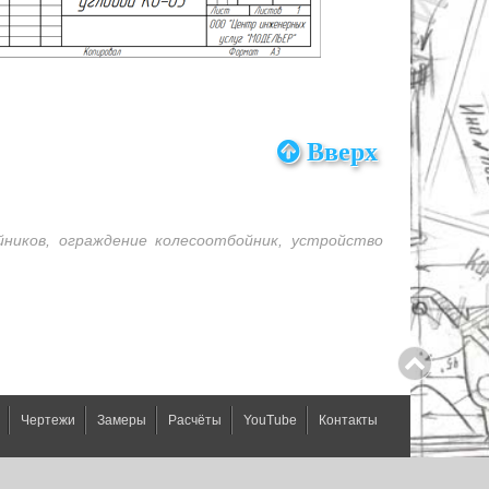
Вверх
йников, ограждение колесоотбойник, устройство
Чертежи
Замеры
Расчёты
YouTube
Контакты