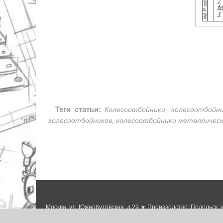
Теги статьи:
Колесоотбойники, колесоотбойни
колесоотбойников, колесоотбойники металлическ
Москва, ул. Южнобутовская, д.29 ★ Производство: Подольск, у